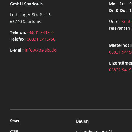
GmbH Saarlouis
Mo - Fr:
9
Di & Do:
1
Lothringer Straße 13
66740 Saarlouis
Unter
Kont
relevanten
Telefon:
06831 9419-0
Telefax:
06831 9419-50
Mieterhotli
E-Mail:
info@gbs-sls.de
06831 9419
Eigentümer
06831 9419
Bauen
Start
E
Handwerksprofil
GBS