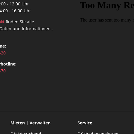
:00 - 12:00 Uhr
4:00 - 16:00 Uhr
akt
finden Sie alle
 Daten und Informationen..
ne:
-20
hotline:
-70
Mieten
|
Verwalten
Service
E
Jetzt suchend
E
Schadensmeldung