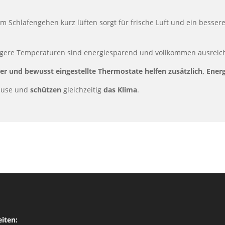
em Schlafengehen kurz lüften sorgt für frische Luft und ein bessere
drigere Temperaturen sind energiesparend und vollkommen ausreic
per und bewusst eingestellte Thermostate helfen zusätzlich, Ene
ause und
schützen
gleichzeitig
das Klima
.
eiten: